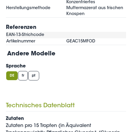
Konzentriertes
Herstellungsmethode
Muttermazerat aus frischen
Knospen
Referenzen
EAN-13-Strichcode
Artikelnummer
GEAC15MFOD
Andere Modelle
Sprache
DE
fr
pt
Technisches Datenblatt
Zutaten
Zutaten pro 15 Tropfen (in Äquivalent