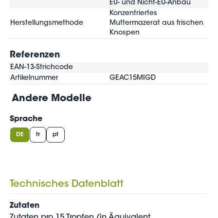
EU- und Nicht-EU-Anbau
Konzentriertes
Herstellungsmethode
Muttermazerat aus frischen
Knospen
Referenzen
EAN-13-Strichcode
Artikelnummer
GEAC15MIGD
Andere Modelle
Sprache
DE
fr
pt
Technisches Datenblatt
Zutaten
Zutaten pro 15 Tropfen (in Äquivalent