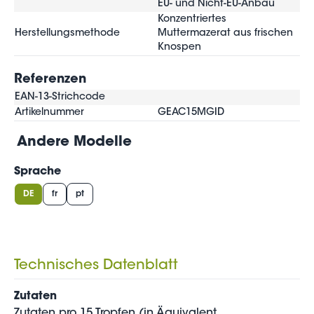
EU- und Nicht-EU-Anbau
Konzentriertes
Herstellungsmethode
Muttermazerat aus frischen
Knospen
Referenzen
EAN-13-Strichcode
Artikelnummer
GEAC15MGID
Andere Modelle
Sprache
DE
fr
pt
Technisches Datenblatt
Zutaten
Zutaten pro 15 Tropfen (in Äquivalent